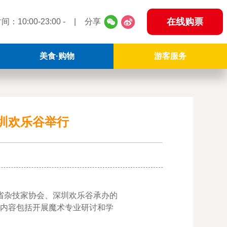
在线购票
10:00-23:00 -
|
分享
美食·购物
交通·住宿
游客服务
园区美食
交通指南
公园时间
购物商店
酒店住宿
公园地图
圳欢乐谷举行
园内服务
游客须知
常见问题
东省杂技家协会、深圳欢乐谷承办的
，内容包括开展魔术专业研讨和学
游玩攻略