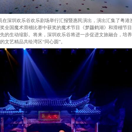
学员在深圳欢乐谷欢乐剧场举行汇报暨惠民演出，演出汇集了粤港
菊奖全国魔术滑稽比赛中获奖的魔术节目《梦龘鹤湖》和滑稽节
争先的生动缩影。将来，深圳欢乐谷将进一步促进文旅融合，培
的文艺精品共绘湾区“同心圆”。